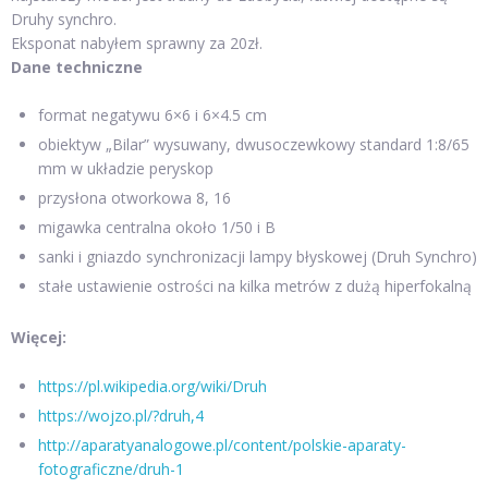
Druhy synchro.
Eksponat nabyłem sprawny za 20zł.
Dane techniczne
format negatywu 6×6 i 6×4.5 cm
obiektyw „Bilar” wysuwany, dwusoczewkowy standard 1:8/65
mm w układzie peryskop
przysłona otworkowa 8, 16
migawka centralna około 1/50 i B
sanki i gniazdo synchronizacji lampy błyskowej (Druh Synchro)
stałe ustawienie ostrości na kilka metrów z dużą hiperfokalną
Więcej:
https://pl.wikipedia.org/wiki/Druh
https://wojzo.pl/?druh,4
http://aparatyanalogowe.pl/content/polskie-aparaty-
fotograficzne/druh-1