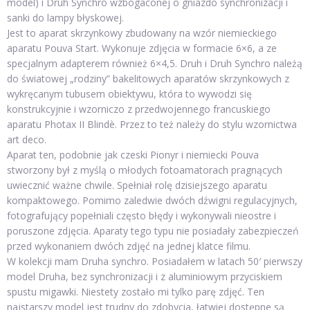
model) i Druh Synchro wzbogaconej o gniazdo synchronizacji i
sanki do lampy błyskowej.
Jest to aparat skrzynkowy zbudowany na wzór niemieckiego
aparatu Pouva Start. Wykonuje zdjęcia w formacie 6×6, a ze
specjalnym adapterem również 6×4,5. Druh i Druh Synchro należą
do światowej „rodziny” bakelitowych aparatów skrzynkowych z
wykręcanym tubusem obiektywu, która to wywodzi się
konstrukcyjnie i wzorniczo z przedwojennego francuskiego
aparatu Photax II Blindè. Przez to też należy do stylu wzornictwa
art deco.
Aparat ten, podobnie jak czeski Pionyr i niemiecki Pouva
stworzony był z myślą o młodych fotoamatorach pragnących
uwiecznić ważne chwile. Spełniał rolę dzisiejszego aparatu
kompaktowego. Pomimo zaledwie dwóch dźwigni regulacyjnych,
fotografujący popełniali często błędy i wykonywali nieostre i
poruszone zdjęcia. Aparaty tego typu nie posiadały zabezpieczeń
przed wykonaniem dwóch zdjęć na jednej klatce filmu.
W kolekcji mam Druha synchro. Posiadałem w latach 50′ pierwszy
model Druha, bez synchronizacji i z aluminiowym przyciskiem
spustu migawki. Niestety zostało mi tylko parę zdjęć. Ten
najstarszy model jest trudny do zdobycia, łatwiej dostępne są